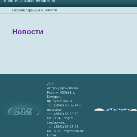
НЕВОСТРЕБОВАННОЕ ИМУЩЕСТВО
Главная страница
»
Новости
Новости
ДСК
«Стройдорэкспорт»
Россия, 650991, г.
Кемерово,
пр. Кузнецкий, 4
тел: (3842) 68-02-44 –
приемная,
тел: (3842) 68-10-52,
68-10-54 - отдел
снабжения,
тел: (3842) 68-18-28,
68-18-38 - отдел сбыта:
E-mail: