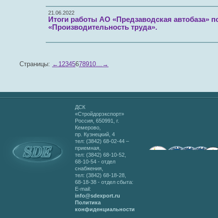
21.06.2022
Итоги работы АО «Предзаводская автобаза» п
«Производительность труда».
Страницы:
←
1
2
3
4
5
6
7
8
9
10
…
→
ДСК
«Стройдорэкспорт»
Россия, 650991, г.
Кемерово,
пр. Кузнецкий, 4
тел: (3842) 68-02-44 –
приемная,
тел: (3842) 68-10-52,
68-10-54 - отдел
снабжения,
тел: (3842) 68-18-28,
68-18-38 - отдел сбыта:
E-mail:
info@sdexport.ru
Политика
конфиденциальности